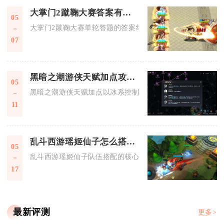
大掌门2蹴鞠大赛答案有多少种可能性
05
大掌门2蹴鞠大赛单轮答题的答案组合共有750种可能性，这一数
07
黑暗之潮游侠天赋加点攻略是怎样的
05
黑暗之潮游侠天赋加点以冰系控制为核心，搭配输出与生存天赋
11
乱斗西游瑶姬仙子怎么搭配队伍
05
乱斗西游瑶姬仙子队伍搭配的核心方案为：以瑶姬仙子为核心输
17
最新评测
更多>