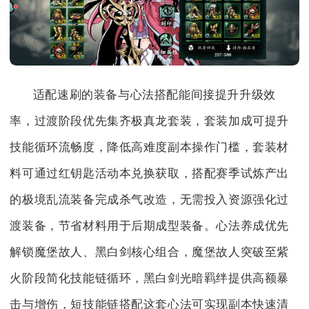
适配速刷的装备与心法搭配能间接提升升级效
率，过渡阶段优先集齐极真龙套装，套装加成可提升
技能循环流畅度，降低高难度副本操作门槛，套装材
料可通过红钥匙活动本兑换获取，搭配赛季试炼产出
的极境乱流装备完成杀气改造，无需投入资源强化过
渡装备，节省材料用于后期成型装备。心法养成优先
解锁魔堡故人、黑白剑核心组合，魔堡故人突破至紫
火阶段简化技能链循环，黑白剑光暗羁绊提供高额暴
击与增伤，短技能链搭配这套心法可实现副本快速清