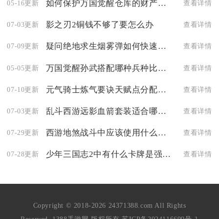
如何保护万国觉醒仓库的财产安全
05-16更新
查看详情
影之刃2铜钱不够了要怎么办
07-03更新
查看详情
疑问绝地求生烟雾弹如何快速投放
07-09更新
查看详情
万国觉醒孙武搭配哪种兵种比较强
05-05更新
查看详情
元气骑士炼气要诀天赋点分配需要注意什么
07-10更新
查看详情
乱斗西游远影血箭套装适合哪个职业
07-03更新
查看详情
西游地煞战斗中应该使用什么技能
07-29更新
查看详情
少年三国志2中有什么卡牌是强悍的
07-28更新
查看详情
Copyright © 2018-2026 24371388.com All Rights
Reserved. 1388手游网 版权所有
苏ICP备2024116699号-1