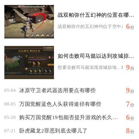
战双帕弥什五幻神的位置在哪个地图
6
战双帕弥什的五幻神均位于空中花园主地图
分
如何击败司马懿以达到攻城掠地的目标
9
想要击败司马懿实现攻城掠地，核心依靠适
分
9
冰原守卫者武器选用要点有哪些
05-04
分
7
万国觉醒蓝色人头获得途径有哪些
08-05
分
6
购买万国觉醒19包能否提升游戏的长久乐趣
05-20
分
8
卧虎藏龙2罪恶到底去哪儿了
07-21
分