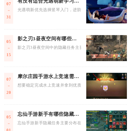
有没有适合光遇萌新学习的琴推荐
07
光遇萌新优先选择竖琴入门，进阶可选圆琴，资源充足后再入手
31
影之刃3昼夜空间有哪些隐藏任务
05
影之刃3昼夜空间中的隐藏任务主要分布于副本秘境、NPC交互
15
摩尔庄园手游水上竞速需要注意哪些问题
07
想要稳定完成水上竞速并拿到优质计时成绩，核心要把控赛前装
20
忘仙手游新手有哪些隐藏任务
05
忘仙手游新手隐藏任务主要分布在千年古城、青云山、王城、迷
01