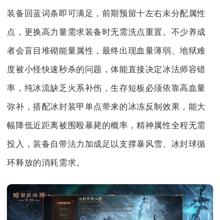
装备回蓝词条即可满足，前期预留十左右未分配属性
点，更换高力量需求装备时无需洗点重置。不少养成
者会盲目堆砌能量属性，最终出现血量薄弱、地狱难
度被小怪快速秒杀的问题，体能直接决定冰法师容错
率，纯冰流缺乏火系补伤，生存短板必须依靠高血量
弥补，搭配冰封装甲单点带来的冰冻反制效果，能大
幅降低近距离被围殴暴毙的概率，精神属性全程无需
投入，装备自带法力加成足以支撑暴风雪、冰封球循
环释放的消耗需求。