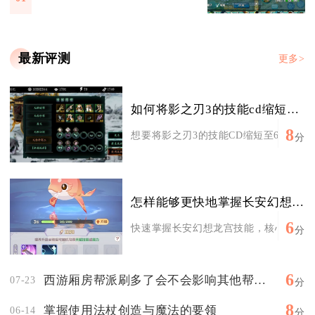
最新评测
更多>
如何将影之刃3的技能cd缩短至6秒以下
8
想要将影之刃3的技能CD缩短至6秒以下，
分
怎样能够更快地掌握长安幻想的龙宫技能
6
快速掌握长安幻想龙宫技能，核心是先吃透
分
6
西游厢房帮派刷多了会不会影响其他帮派成员
07-23
分
8
掌握使用法杖创造与魔法的要领
06-14
分