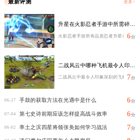
最新评测
更多>
升星在火影忍者手游中所需碎片数量是多少
6
火影忍者手游所有品质忍者升星单段消耗碎
分
二战风云中哪种飞机最令人印象深刻
7
二战风云中最令人印象深刻的飞机是德国梅塞
分
6
手鼓的获取方法在光遇中是什么
06-27
分
6
第七史诗前期应该怎样提高战斗效率
07-04
分
7
率土之滨四星将领张奂如何学习战法
06-02
分