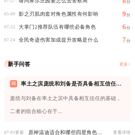
8
请问摩尔庄园要怎么去警察局
07-27
分
9
影之刃肌肉套对角色属性有何影响
05-09
分
6
大掌门2推荐队伍有哪些必备角色
07-22
分
7
全民奇迹伤害加成提升攻略是什么
07-24
分
新手问答
更多>
率土之滨庞统和刘备是否具备相互信任的基础
庞统与刘备在率土之滨中具备相互信任的基础，
二者的组合核心在于...
原神温迪适合和哪些四星角色组队呢
07-01更新
查看详情