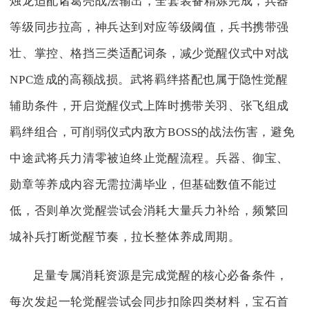
烛龙适配诸葛亮战法输出，全套装备精炼完成，兵器
等级同步拉高，神兵达到对应等级阈值，兵书携带强
壮、掌控、格挡三类适配词条，减少觉醒仪式中对战
NPC造成的高额战损。武将羁绊搭配也属于隐性觉醒
辅助条件，开启觉醒仪式上阵时携带关羽、张飞组成
羁绊组合，可削弱仪式内敌方BOSS的战法伤害，避免
中途武将兵力清零被迫终止觉醒流程。兵器、御宝、
勋章等养成内容无需拉满毕业，但基础数值不能过
低，否则单次觉醒尝试会消耗大量兵力补给，频繁回
城补兵打断觉醒节奏，拉长整体养成周期。
足量专属消耗资源是完成觉醒的核心必备条件，
每次发起一轮觉醒尝试会同步扣除四类材料，宝石首