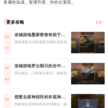
拿属性加成，暂缓升星，性价比更高。
更多攻略
更多>
攻城掠地墨家密卷有助于攻占敌方领土吗
07
墨家密卷无法直接提升部队攻防战力，不能瞬间拿下敌方领土，
17
攻城掠地穿云裂日的击中范围有多大
07
穿云裂日（又称穿云裂石）基础击中范围为横向3排、纵向全程
02
想要去原神绀田村井底神社需要注意什么
05
想要前往原神绀田村井底神社，核心前提是完成解锁绀田村区域