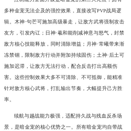
多种金宠无法企及的强控效果，直接改写PVP战局逻
辑。木神·句芒可施加高级暴走，让敌方武将强制攻击
友方，引发内讧；日神·羲和能削减神意与怒气，封禁
敌方核心技能释放，同时清除增益；月神·常曦带来渐
冻禁锢，限制敌方行动并附加持续固伤；土神·后土可
施加迟滞，让敌方无法行动，配合反击打出高额伤
害。这些控制效果大多不可清除、不可抵御，能精准
针对敌方核心武将，打乱输出节奏，大幅提升己方胜
率。
续航与越战能力极强，适配持久战与残血反杀场
景，是暗金宠的核心优势之一。所有暗金宠均自带战