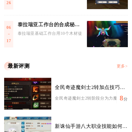
26
泰拉瑞亚工作台的合成秘籍是什么
06
泰拉瑞亚基础工作台用10个木材徒手合成，各类变体工作台用对
17
最新评测
更多>
全民奇迹魔剑士2转加点技巧汇总
8
全民奇迹魔剑士2转阶段分为力魔物理爆发
分
新诛仙手游八大职业技能如何解锁