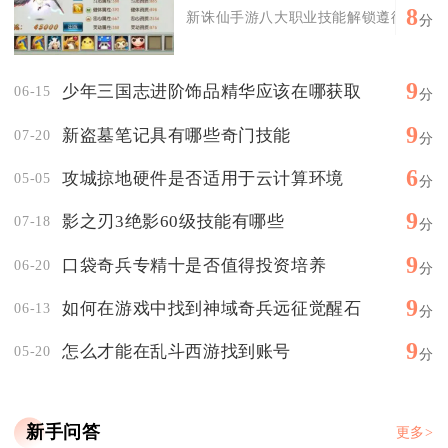
8
新诛仙手游八大职业技能解锁遵循核心养成
分
9
少年三国志进阶饰品精华应该在哪获取
06-15
分
9
新盗墓笔记具有哪些奇门技能
07-20
分
6
攻城掠地硬件是否适用于云计算环境
05-05
分
9
影之刃3绝影60级技能有哪些
07-18
分
9
口袋奇兵专精十是否值得投资培养
06-20
分
9
如何在游戏中找到神域奇兵远征觉醒石
06-13
分
9
怎么才能在乱斗西游找到账号
05-20
分
新手问答
更多>