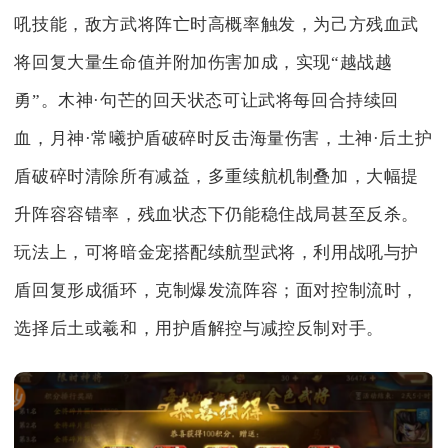
吼技能，敌方武将阵亡时高概率触发，为己方残血武
将回复大量生命值并附加伤害加成，实现“越战越
勇”。木神·句芒的回天状态可让武将每回合持续回
血，月神·常曦护盾破碎时反击海量伤害，土神·后土护
盾破碎时清除所有减益，多重续航机制叠加，大幅提
升阵容容错率，残血状态下仍能稳住战局甚至反杀。
玩法上，可将暗金宠搭配续航型武将，利用战吼与护
盾回复形成循环，克制爆发流阵容；面对控制流时，
选择后土或羲和，用护盾解控与减控反制对手。