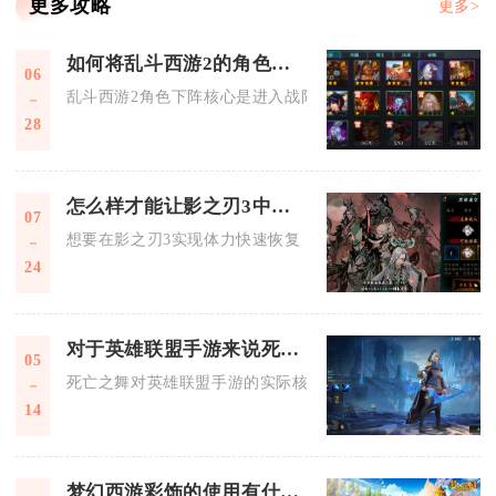
更多攻略
更多>
如何将乱斗西游2的角色下阵
06
乱斗西游2角色下阵核心是进入战阵界面，选中目标英雄执行更
28
怎么样才能让影之刃3中体力恢复更加迅速
07
想要在影之刃3实现体力快速恢复，核心思路是规避体力上限溢
24
对于英雄联盟手游来说死亡之舞有何实际效果
05
死亡之舞对英雄联盟手游的实际核心效果是为承受高额伤害的英
14
梦幻西游彩饰的使用有什么要求