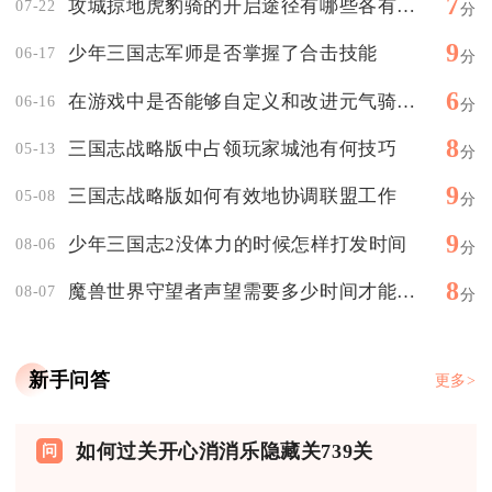
7
攻城掠地虎豹骑的开启途径有哪些各有什么要求
07-22
分
9
少年三国志军师是否掌握了合击技能
06-17
分
6
在游戏中是否能够自定义和改进元气骑士机甲
06-16
分
8
三国志战略版中占领玩家城池有何技巧
05-13
分
9
三国志战略版如何有效地协调联盟工作
05-08
分
9
少年三国志2没体力的时候怎样打发时间
08-06
分
8
魔兽世界守望者声望需要多少时间才能提升
08-07
分
新手问答
更多>
如何过关开心消消乐隐藏关739关