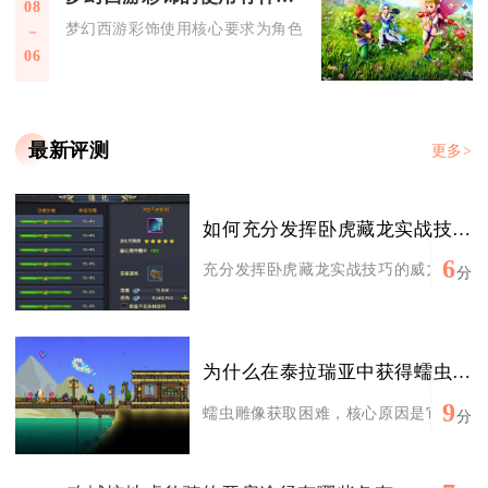
08
梦幻西游彩饰使用核心要求为角色等级≥30级、成就点达标或消
06
最新评测
更多>
如何充分发挥卧虎藏龙实战技巧的威力
6
充分发挥卧虎藏龙实战技巧的威力，核心在
分
为什么在泰拉瑞亚中获得蠕虫雕像如此困难
9
蠕虫雕像获取困难，核心原因是它无法自然
分