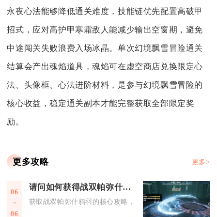
永夜心法能够降低通关难度，技能链优先配置高破甲
招式，应对高护甲寒霜敌人能减少输出空窗期，避免
中途闯关失败浪费入场冰晶。单次幻境飘雪冒险通关
结算会产出魂焰道具，魂焰可在虚空商店兑换限定心
法、头像框、心法进阶材料，是参与幻境飘雪冒险的
核心收益，稳定通关副本才能完整获取全部限定奖
励。
更多攻略
更多>
请问如何获得战双帕弥什鸦羽
06
获取战双帕弥什鸦羽的核心攻略，需从装备搭配、阵容组合、操
06