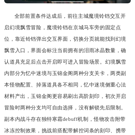
全部前置条件达成后，前往主城魔境铃铛交互开
启幻境飘雪冒险，魔境铃铛在京城马车旁的固定点
位，靠近铃铛弹出交互界面，切换分页就能找到幻境
飘雪入口，界面会标注当前拥有的泪雨冰晶数量，确
认道具充足后点击开启即可进入冒险场景。幻境飘雪
内部分为忆中迷境与玉锦金阁两种分支关卡，两类副
本怪物配置、掉落道具各不相同，忆中迷境侧重心法
材料产出，玉锦金阁更容易刷出高阶刻印，初次开启
冒险时两种分支均可自由选择，没有解锁先后限制。
副本内战斗存在独特寒霜debuff机制，怪物攻击附带
冰冻控制效果，挑战前搭配带解控词条的刻印、携带