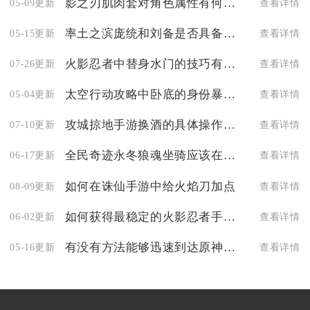
影之刃肌肉套对角色属性有何影响
05-09更新
查看详情
率土之滨庞统和刘备是否具备相互信任的基础
05-15更新
查看详情
火影忍者中替身水门的技巧有哪些
07-26更新
查看详情
太空行动攻略中卧底的身份暴露后如何应对
05-04更新
查看详情
攻城掠地手游换酒的具体操作是什么
07-10更新
查看详情
全民奇迹永冬狼魂坐骑应该在哪里购得
06-17更新
查看详情
如何在诛仙手游中给火焰刀加点
08-09更新
查看详情
如何获得最稳定的火影忍者手游角色攻略
06-02更新
查看详情
有没有方法能够迅速到达原神的海对面世界
05-16更新
查看详情