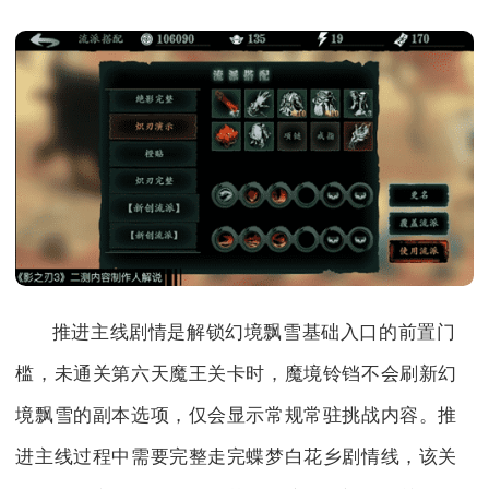
推进主线剧情是解锁幻境飘雪基础入口的前置门
槛，未通关第六天魔王关卡时，魔境铃铛不会刷新幻
境飘雪的副本选项，仅会显示常规常驻挑战内容。推
进主线过程中需要完整走完蝶梦白花乡剧情线，该关