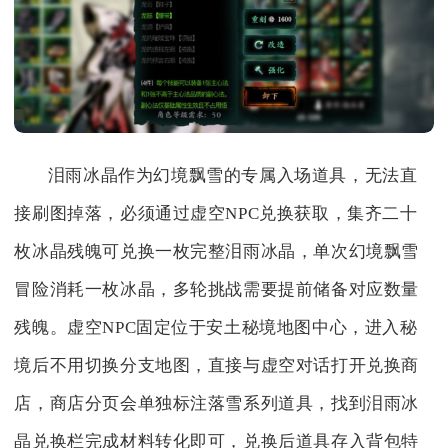
泪雨冰晶作为幻境飘雪的专属入场道具，无法直
接刷图掉落，必须通过虚空NPC兑换获取，集齐二十
枚冰晶残魄可兑换一枚完整泪雨冰晶，单次幻境飘雪
冒险消耗一枚冰晶，多轮挑战需要提前储备对应数量
残魄。虚空NPC固定位于安土秘境地图中心，进入秘
境后不用切换分支地图，直接与虚空对话打开兑换商
店，商店分页会单独标注落雪系列道具，找到泪雨冰
晶兑换栏完成材料转化即可，兑换后道具存入背包特