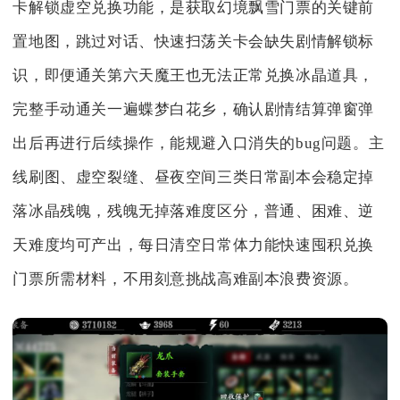
卡解锁虚空兑换功能，是获取幻境飘雪门票的关键前
置地图，跳过对话、快速扫荡关卡会缺失剧情解锁标
识，即便通关第六天魔王也无法正常兑换冰晶道具，
完整手动通关一遍蝶梦白花乡，确认剧情结算弹窗弹
出后再进行后续操作，能规避入口消失的bug问题。主
线刷图、虚空裂缝、昼夜空间三类日常副本会稳定掉
落冰晶残魄，残魄无掉落难度区分，普通、困难、逆
天难度均可产出，每日清空日常体力能快速囤积兑换
门票所需材料，不用刻意挑战高难副本浪费资源。