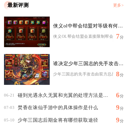
最新评测
更多>
侠义ol中帮会结盟对等级有何影响
7
侠义OL帮会结盟会直接限制帮会缔结资格
分
谁决定少年三国志的先手攻击方式
8
少年三国志的先手攻击由双方总战力、对战
分
6
碰到光遇永久无翼和光翼的处理方法是什么
06-21
分
9
焚香在诛仙手游中的具体操作是什么
07-03
分
9
少年三国志后期金将有哪些获取途径
05-10
分