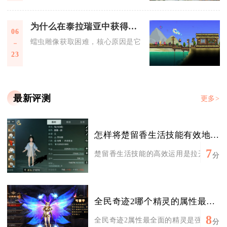
为什么在泰拉瑞亚中获得蠕虫雕像如此困难
06
蠕虫雕像获取困难，核心原因是它无法自然生成、只能手动合成
23
最新评测
更多>
怎样将楚留香生活技能有效地应用在实际中
7
楚留香生活技能的高效运用是拉开玩家差距
分
全民奇迹2哪个精灵的属性最全面
8
全民奇迹2属性最全面的精灵是强化恶魔，这
分