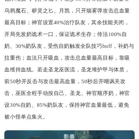
乌鸦魔石、秽灵之匕、月凯，只开烟雾弹攻击总血量
最高目标；神官设置40%治疗队友，其余技能关闭，
开局先发奶诡术一口，保证诡术生存；传法100%自
奶、30%奶队友，受伤自奶触发全队技巧buff，补奶与
拉重伤；血法只开吸血，攻击总血量最高目标，靠吸
血维持血线。若走圣龙巫医流，圣龙堆护甲与体质，
前50秒开反击与攻击最高血量，50秒后开嘲讽关攻
击，巫医全程手动按自己、圣龙、神官顺序奶，神官
设30%自奶、85%奶队友，保持神官血量最低，避免
被小怪单点集火。