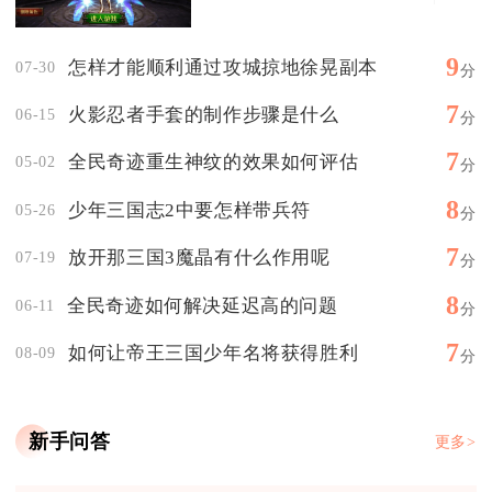
9
怎样才能顺利通过攻城掠地徐晃副本
07-30
分
7
火影忍者手套的制作步骤是什么
06-15
分
7
全民奇迹重生神纹的效果如何评估
05-02
分
8
少年三国志2中要怎样带兵符
05-26
分
7
放开那三国3魔晶有什么作用呢
07-19
分
8
全民奇迹如何解决延迟高的问题
06-11
分
7
如何让帝王三国少年名将获得胜利
08-09
分
新手问答
更多>