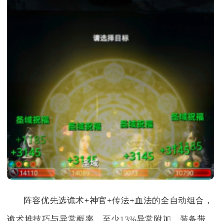
阵容优先选诡术+神官+传法+血法的全自动组合，
诡术堆技巧与异常概率，至少13%异常附加，装备带