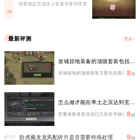
想要稳定完成水上竞速并拿到优质计时成绩，核心要把控赛前装
20
最新评测
更多>
攻城掠地装备的顶级套装包括哪些
8
攻城掠地的顶级套装主要包括真霸下、极烛
分
怎么做才能在率土之滨达到玄学五星
8
想要依靠各类流传已久的玄学操作提升率土
分
9
卧虎藏龙龙凤配碎片是否需要特殊处理
07-17
分