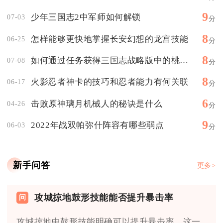
9
少年三国志2中军师如何解锁
07-03
分
8
怎样能够更快地掌握长安幻想的龙宫技能
06-25
分
8
如何通过任务获得三国志战略版中的桃园枪
07-08
分
8
火影忍者神卡的技巧和忍者能力有何关联
06-17
分
6
击败原神璃月机械人的秘诀是什么
04-26
分
9
2022年战双帕弥什阵容有哪些弱点
06-03
分
新手问答
更多>
攻城掠地鼓形技能能否提升暴击率
攻城掠地中鼓形技能明确可以提升暴击率，这一