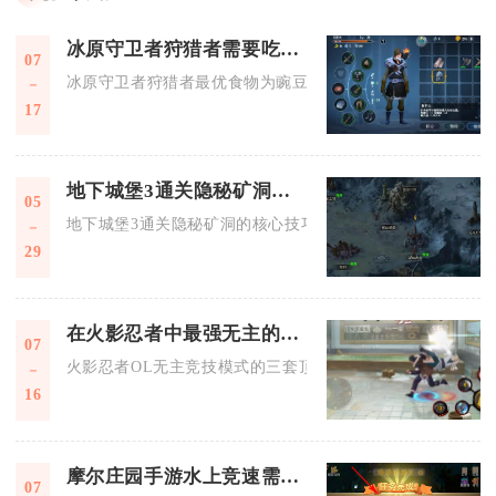
冰原守卫者狩猎者需要吃什么
07
冰原守卫者狩猎者最优食物为豌豆汤，可实现170%资源产出加
17
地下城堡3通关隐秘矿洞有哪些技巧
05
地下城堡3通关隐秘矿洞的核心技巧在于完成前置解锁条件、搭
29
在火影忍者中最强无主的阵容都有哪些成员
07
火影忍者OL无主竞技模式的三套顶级强势阵容分别为查克拉续
16
摩尔庄园手游水上竞速需要注意哪些问题
07