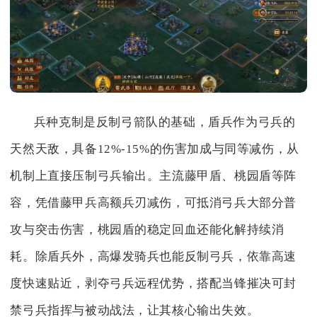
兵种克制是反制弓箭队的基础，盾兵作为弓兵的
天然天敌，具备12%-15%的伤害加成与同等减伤，从
机制上直接压制弓兵输出。主流藤甲盾、桃园盾等阵
容，凭借藤甲兵高额兵刃减伤，可抵消弓兵大部分普
攻与突击伤害，桃园盾的稳定回血还能化解持续消
耗。除盾兵外，高爆发骑兵也能反制弓兵，依靠高速
度快速贴近，剥夺弓兵远程优势，搭配当锋摧决可封
禁弓兵指挥与被动战法，让其核心输出失效。