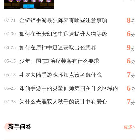
8
金铲铲手游最强阵容有哪些注意事项
07-21
分
6
如何在长安幻想中迅速提升人物等级
07-30
分
9
如何在原神中迅速获取出色武器
06-25
分
6
少年三国志2治疗装备有什么要求
05-15
分
7
斗罗大陆手游魂环加点该考虑什么
05-18
分
6
诛仙手游中的灵童仙师第四在什么区域内
05-25
分
7
为什么光遇双人秋千的设计中有爱心
07-28
分
新手问答
更多>