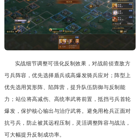
实战细节调整可强化反制效果，对战前侦查敌方
弓兵阵容，优先选择盾兵或高爆发骑兵应对；阵型上
优先选用箕形阵、陷阵营，提升队伍防御与反制能
力；站位将高减伤、高统率武将前置，抵挡弓兵首轮
爆发，保护核心输出与治疗武将。避免用枪兵正面对
抗弓兵，防止被其远程压制，灵活调整阵容与战法，
可大幅提升反制成功率。