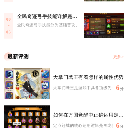
全民奇迹弓手技能详解是什么
08
全民奇迹弓手技能分为基础普攻、群体输出、单体爆发、控制、
05
最新评测
更多>
大掌门鹰王有着怎样的属性优势
6
大掌门鹰王是游戏中具备顶级先手能力与爆
分
如何在万国觉醒中正确运用定点迁城
6
定点迁城的核心运用逻辑是围绕资源争夺、
分