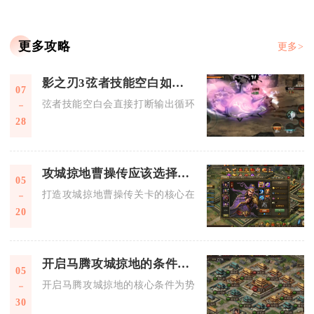
更多攻略
更多>
影之刃3弦者技能空白如何影响战斗
07
弦者技能空白会直接打断输出循环、丢失核心增伤与控场机制，
28
攻城掠地曹操传应该选择怎样的套装
05
打造攻城掠地曹操传关卡的核心在于极致的防御续航与战略压制
20
开启马腾攻城掠地的条件是什么
05
开启马腾攻城掠地的核心条件为势力等级不低于35级且拥有专属
30