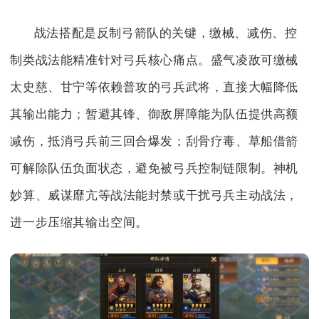
战法搭配是反制弓箭队的关键，缴械、减伤、控
制类战法能精准针对弓兵核心痛点。盛气凌敌可缴械
太史慈、甘宁等依赖普攻的弓兵武将，直接大幅降低
其输出能力；暂避其锋、御敌屏障能为队伍提供高额
减伤，抵消弓兵前三回合爆发；刮骨疗毒、草船借箭
可解除队伍负面状态，避免被弓兵控制链限制。神机
妙算、威谋靡亢等战法能封禁或干扰弓兵主动战法，
进一步压缩其输出空间。