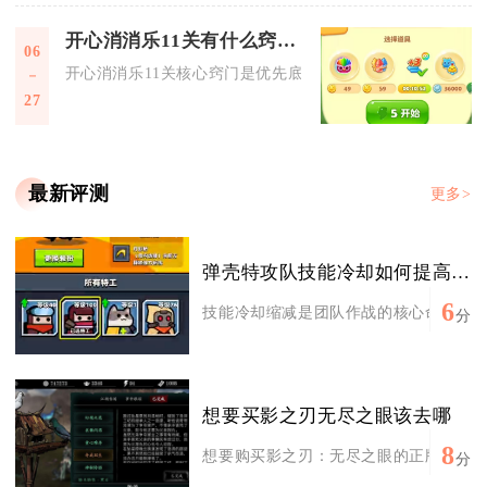
开心消消乐11关有什么窍门吗
06
开心消消乐11关核心窍门是优先底部消除、集中制作特效组合、
27
最新评测
更多>
弹壳特攻队技能冷却如何提高团队作战效率
6
技能冷却缩减是团队作战的核心命脉，直接
分
想要买影之刃无尽之眼该去哪
8
想要购买影之刃：无尽之眼的正版游戏及相
分