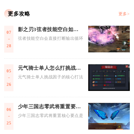
更多攻略
更多>
影之刃3弦者技能空白如何影响战斗
07
弦者技能空白会直接打断输出循环、丢失核心增伤与控场机制，
28
元气骑士单人怎么打挑战因子
05
元气骑士单人挑战因子的核心打法在于构建高容错的防御体系与
26
少年三国志零武将重置要点有哪些
06
少年三国志零武将重置核心要点是把握重置规则、选对重置对象
25