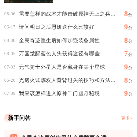
8
需要怎样的战术才能击破原神无上之兵的盾
08-06
分
9
请问明日之后恩妍送什么比较好
06-17
分
8
全民奇迹重生后如何加强装备属性
08-08
分
7
万国觉醒蓝色人头获得途径有哪些
08-05
分
9
元气骑士外星人是否藏身在某个星球
07-03
分
8
光遇火试炼双人背背过关的技巧和方法有哪些
06-26
分
9
我应该怎样进入原神千门虚舟秘境
07-09
分
新手问答
更多>