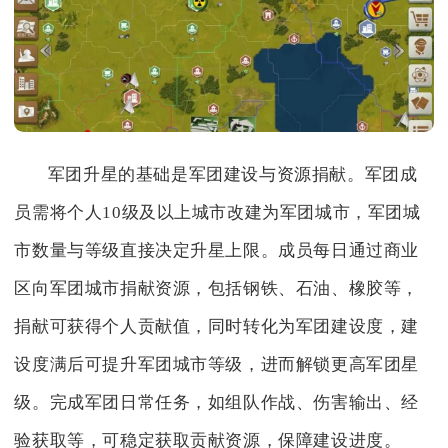
军团升星的基础是军团建设与资源捐献。军团成
员需将个人10级及以上城市改建为军团城市，军团城
市数量与等级直接决定升星上限。成员每日通过商业
区向军团城市捐献资源，包括钢铁、石油、橡胶等，
捐献可获得个人贡献值，同时转化为军团建设度，建
设度满后可提升军团城市等级，进而解锁更高军团星
级。完成军团日常任务，如组队作战、伤害输出、经
验获取等，可稳定获取贡献资源，保障建设进度。