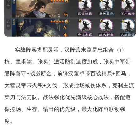
实战阵容搭配灵活，汉阵营末路尽忠组合（卢
植、皇甫嵩、张奂）激活防御速度加成，张奂中军带
磐阵善守+战必断金，前锋汉董卓带百战精兵+回马，
大营灵帝带火积+文伐，形成控场减伤体系，克制主流
菜刀与法刀队。战法强化优先满级核心战法，搭配遵
循控场、生存、输出的优先级，最大化阵容联动强
度。