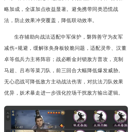
略加成，全谋加点收益显著。避免携带同类恐慌战
法，防止效果冲突覆盖，降低联动效率。
生存辅助向战法适配中军保护，磐阵善守为友军
减伤+规避，缓解张奂身板较脆问题，适配灵帝、汉董
卓等低兵力主将阵容；战必断金封锁敌方普攻，克制
马超、吕布等菜刀队，前三回合大幅降低爆发威胁。
无心恋战可降低敌方主动战法伤害，对抗法刀队效果
优异，妖术暴走进一步强化控场干扰敌方输出逻辑。