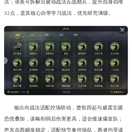
法；张奂可拆解出被动战法百战精兵，提升自身四维
32点，是其核心自带学习战法，优先研究满级。
输出向战法适配控场联动，楚歌四起与威震北疆
恐慌叠加，谋略削弱后伤害更高，适合慢速爆发队；
声东击西瞬发稳定，适配快节奏控场队，两者均受谋