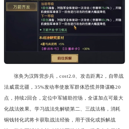
张奂为汉阵营步兵，cost2.0、攻击距离2，自带战
法威震北疆，35%发动率使敌军群体恐慌并降谋略20
点，持续2回合，定位中军辅助控场，全谋加点可最大
化战法效果。学习战法先解锁第二、三战法格，消耗
铜钱转化武将卡获取战法经验，用于强化或拆解战