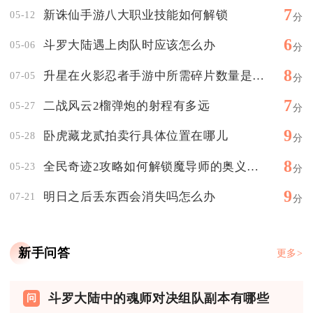
7
新诛仙手游八大职业技能如何解锁
05-12
分
6
斗罗大陆遇上肉队时应该怎么办
05-06
分
8
升星在火影忍者手游中所需碎片数量是多少
07-05
分
7
二战风云2榴弹炮的射程有多远
05-27
分
9
卧虎藏龙贰拍卖行具体位置在哪儿
05-28
分
8
全民奇迹2攻略如何解锁魔导师的奥义技能
05-23
分
9
明日之后丢东西会消失吗怎么办
07-21
分
新手问答
更多>
斗罗大陆中的魂师对决组队副本有哪些