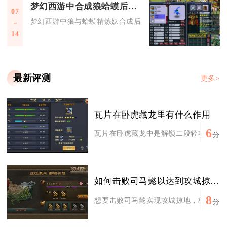
梦幻西游中合成狼蛤蟆后可以得到什么
07
梦幻西游中狼与蛤蟆精炼妖合成后，可产出狼造型召唤兽、蛤蟆
14
最新评测
更多>
瓦片在卧虎藏龙里有什么作用
6
瓦片在卧虎藏龙中是解锁二段轻功“踏雪无
分
如何击败司马懿以达到攻城掠地的目标
8
想要击败司马懿实现攻城掠地，核心依靠适
分