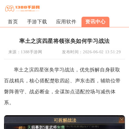
首页
手游下载
应用软件
资讯中心
率土之滨四星将领张奂如何学习战法
来源：
1388手游网
发布时间：
2026-06-02 13:51:29
率土之滨四星张奂学习战法，优先拆解自身获取
百战精兵，核心搭配楚歌四起、声东击西，辅助位带
磐阵善守、战必断金，全谋加点适配控场与减伤体
系。