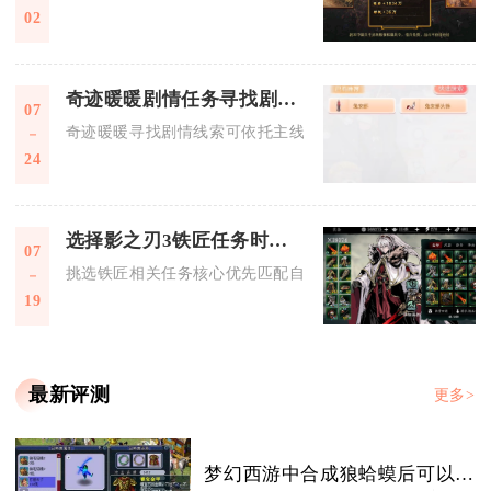
02
奇迹暖暖剧情任务寻找剧情线索的方法有哪些
07
奇迹暖暖寻找剧情线索可依托主线关卡推进、织梦人学会梦境解
24
选择影之刃3铁匠任务时应该注意什么
07
挑选铁匠相关任务核心优先匹配自身流派刚需、严控材料体力消
19
最新评测
更多>
梦幻西游中合成狼蛤蟆后可以得到什么