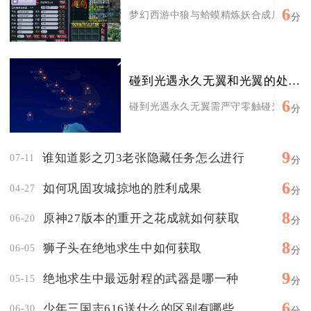
6
梦幻西游中狼与蛤蟆精炼妖合成后，可产出
分
碰到光遇永久无翼和光翼的处理方法是什么
6
碰到光遇永久无翼需严守零触碰光翼原则、
分
9
谁知道影之刃3老张隐藏任务怎么进行
07-11
分
6
如何巩固攻城掠地的胜利成果
04-27
分
8
原神27版本的重开之花成就如何获取
06-20
分
8
狮子头在绝地求生中如何获取
06-05
分
9
绝地求生中最远射程的武器是哪一种
05-15
分
6
少年三国志616送什么的区别有哪些
06-30
分