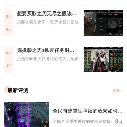
想要买影之刃无尽之眼该去哪
05
想要购买影之刃：无尽之眼的正版游戏及相关内容，首选官方指
03
选择影之刃3铁匠任务时应该注意什么
07
挑选铁匠相关任务核心优先匹配自身流派刚需、严控材料体力消
19
最新评测
更多>
全民奇迹重生神纹的效果如何评估
9
全民奇迹重生神纹的效果评估核心在于属性
分