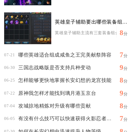
英雄皇子辅助要出哪些装备组合呢
8
英雄皇子辅助主流有三套装备组合：开团肉盾
分
7
哪些英雄适合组成咸鱼之王完美献祭阵容
07-21
分
9
三国志战略版是否支持兵种变动
06-30
分
8
怎样能够更快地掌握长安幻想的龙宫技能
06-25
分
9
原神我怎样才能找到璃月港玉京台
07-22
分
8
攻城掠地精炼对升级有哪些贡献
07-04
分
7
有没有什么技巧可以快速获得火影忍者决斗币
06-05
分
8
如何在长安幻想中迅速提升人物等级
07-30