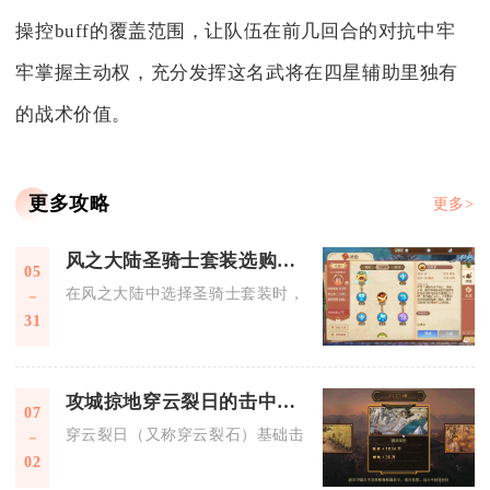
操控buff的覆盖范围，让队伍在前几回合的对抗中牢
牢掌握主动权，充分发挥这名武将在四星辅助里独有
的战术价值。
更多攻略
更多>
风之大陆圣骑士套装选购有什么技巧
05
在风之大陆中选择圣骑士套装时，核心技巧是优先锁定兼具防御
31
攻城掠地穿云裂日的击中范围有多大
07
穿云裂日（又称穿云裂石）基础击中范围为横向3排、纵向全程
02