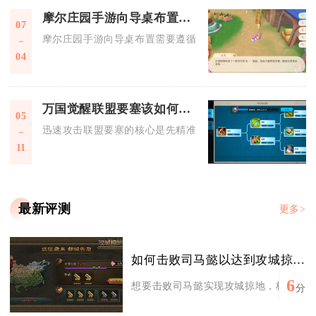
摩尔庄园手游向导桌布置可以遵循什么原则
07
摩尔庄园手游向导桌布置需要遵循流量优先、空间预留、场景适
04
万国觉醒联盟要塞该如何迅速攻击
05
迅速攻击联盟要塞的核心是先精准侦查锁定薄弱点，再以攻城器
11
最新评测
更多>
如何击败司马懿以达到攻城掠地的目标
6
想要击败司马懿实现攻城掠地，核心依靠适
分