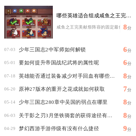
哪些英雄适合组成咸鱼之王完美献祭阵容
8
咸鱼之王完美献祭阵容的固定最优英雄组合
分
6
少年三国志2中军师如何解锁
07-03
分
6
要如何提升帝国战纪武将的属性呢
05-01
分
8
英雄能否通过装备减少对手回血有哪些选择
07-18
分
7
原神27版本的重开之花成就如何获取
06-20
分
8
少年三国志280章中吴国的弱点在哪里
05-14
分
8
关于影之刃3月堡铁骑套的获得途径有哪些
06-03
分
9
梦幻西游手游停级有没有什么捷径
04-29
分