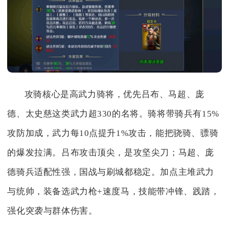
攻骑核心是高武力骑将，优先吕布、马超、庞
德、太史慈这类武力超330的名将。骑将带骑兵有15%
攻防加成，武力每10点提升1%攻击，能把骁骑、骠骑
的爆发拉满。吕布攻击顶尖，是攻坚尖刀；马超、庞
德骑兵适配性强，国战与刷城都稳定。加点主堆武力
与统帅，装备选武力枪+速度马，技能带冲锋、践踏，
强化突袭与群体伤害。