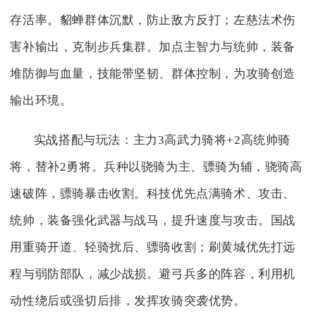
存活率。貂蝉群体沉默，防止敌方反打；左慈法术伤
害补输出，克制步兵集群。加点主智力与统帅，装备
堆防御与血量，技能带坚韧、群体控制，为攻骑创造
输出环境。
实战搭配与玩法：主力3高武力骑将+2高统帅骑
将，替补2勇将。兵种以骁骑为主、骠骑为辅，骁骑高
速破阵，骠骑暴击收割。科技优先点满骑术、攻击、
统帅，装备强化武器与战马，提升速度与攻击。国战
用重骑开道、轻骑扰后、骠骑收割；刷黄城优先打远
程与弱防部队，减少战损。避弓兵多的阵容，利用机
动性绕后或强切后排，发挥攻骑突袭优势。