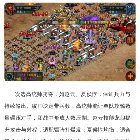
次选高统帅骑将，如赵云、夏侯惇，保证兵力与
持续输出。统帅决定带兵数，高统帅能让单队攻骑数
量碾压对手，团战中形成人数压制。赵云技能龙胆提
升攻击与射程，适配骠骑打爆发；夏侯惇均衡，适合