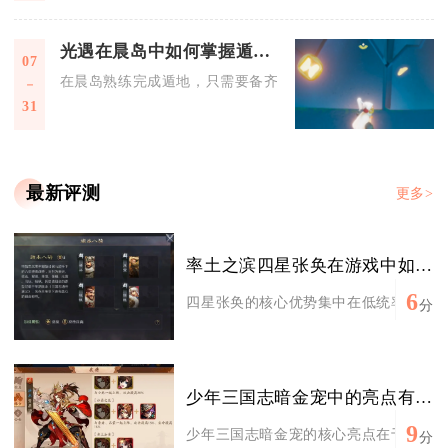
光遇在晨岛中如何掌握遁地技巧
07
在晨岛熟练完成遁地，只需要备齐矮人形态与警惕站姿，找准缓
31
最新评测
更多>
率土之滨四星张奂在游戏中如何发挥优势
6
四星张奂的核心优势集中在低统率成本、群
分
少年三国志暗金宠中的亮点有哪些
9
少年三国志暗金宠的核心亮点在于专属神佑
分