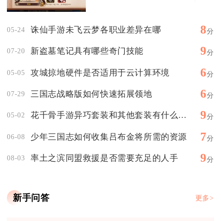
8
诛仙手游未飞云梦各职业差异在哪
05-24
分
9
新盗墓笔记具有哪些奇门技能
07-20
分
6
攻城掠地硬件是否适用于云计算环境
05-05
分
6
三国志战略版如何快速拓展领地
07-29
分
9
花千骨手游异巧套装和其他套装有什么区别
05-02
分
7
少年三国志如何收集吕布金将所需的资源
06-08
分
9
率土之滨同盟救援是否需要充足的人手
08-03
分
新手问答
更多>