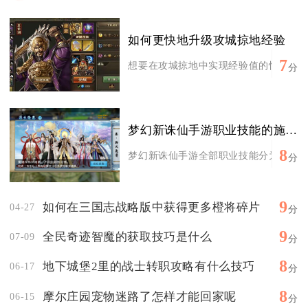
如何更快地升级攻城掠地经验
7
想要在攻城掠地中实现经验值的快速累积，
分
梦幻新诛仙手游职业技能的施放方式是什么
8
梦幻新诛仙手游全部职业技能分为手动定向
分
9
如何在三国志战略版中获得更多橙将碎片
04-27
分
9
全民奇迹智魔的获取技巧是什么
07-09
分
8
地下城堡2里的战士转职攻略有什么技巧
06-17
分
8
摩尔庄园宠物迷路了怎样才能回家呢
06-15
分