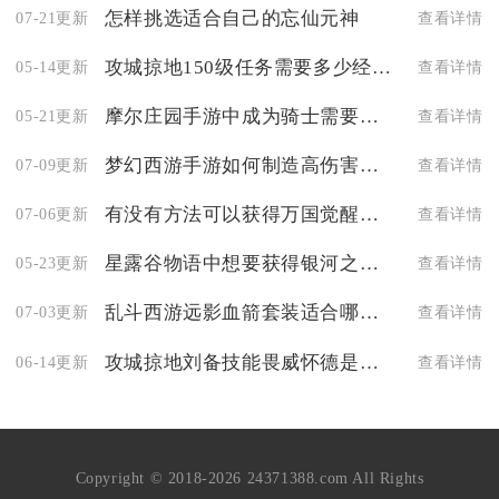
怎样挑选适合自己的忘仙元神
07-21更新
查看详情
攻城掠地150级任务需要多少经验
05-14更新
查看详情
摩尔庄园手游中成为骑士需要满足什么条件
05-21更新
查看详情
梦幻西游手游如何制造高伤害武器
07-09更新
查看详情
有没有方法可以获得万国觉醒联盟金币
07-06更新
查看详情
星露谷物语中想要获得银河之魂该怎么办
05-23更新
查看详情
乱斗西游远影血箭套装适合哪个职业
07-03更新
查看详情
攻城掠地刘备技能畏威怀德是怎么样的
06-14更新
查看详情
Copyright © 2018-2026 24371388.com All Rights