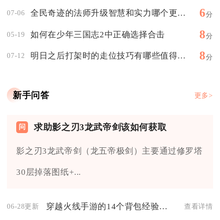
6
全民奇迹的法师升级智慧和实力哪个更为重要
07-06
分
8
如何在少年三国志2中正确选择合击
05-19
分
8
明日之后打架时的走位技巧有哪些值得学习
07-12
分
新手问答
更多>
求助影之刃3龙武帝剑该如何获取
影之刃3龙武帝剑（龙五帝极剑）主要通过修罗塔
30层掉落图纸+...
穿越火线手游的14个背包经验互相适应吗
06-28更新
查看详情