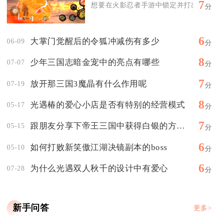
7
想要在火影忍者手游中锁定并打出一张能应
分
6
大掌门觉醒后的令狐冲减伤有多少
06-09
分
8
少年三国志暗金宠中的亮点有哪些
07-07
分
7
放开那三国3魔晶有什么作用呢
07-19
分
8
光遇椿的爱心小店是否有特别的经营模式
05-17
分
7
跟朋友分享下帝王三国中获得白银的方法吧
05-15
分
6
如何打败新笑傲江湖决镜副本的boss
05-10
分
6
为什么光遇双人秋千的设计中有爱心
07-28
分
新手问答
更多>