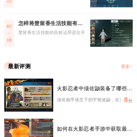
22
怎样将楚留香生活技能有效地应用在实际中
05
楚留香生活技能的高效运用是拉开玩家差距的核心关键，其核心
18
最新评测
更多>
火影忍者中须佐鼬装备了哪些秘卷
8
须佐能乎状态下的宇智波鼬，在游戏中秘卷
分
如何在火影忍者手游中获取最强攻略图