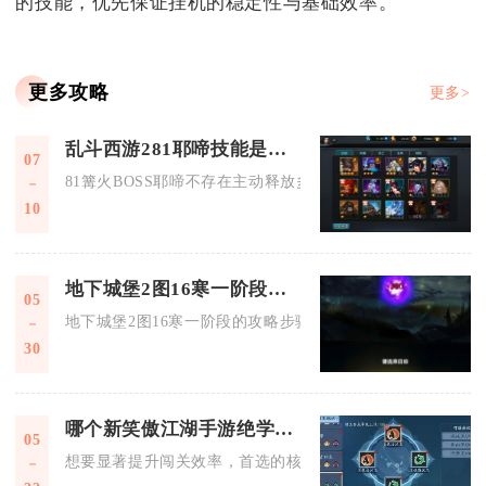
的技能，优先保证挂机的稳定性与基础效率。
更多攻略
更多>
乱斗西游281耶啼技能是什么
07
81篝火BOSS耶啼不存在主动释放多段攻击的技能，核心自带两
10
地下城堡2图16寒一阶段的攻略步骤是什么
05
地下城堡2图16寒一阶段的攻略步骤，核心是先满足开门条件、
30
哪个新笑傲江湖手游绝学可以提高闯关效率
05
想要显著提升闯关效率，首选的核心绝学组合为“紫霞功·九剑”搭