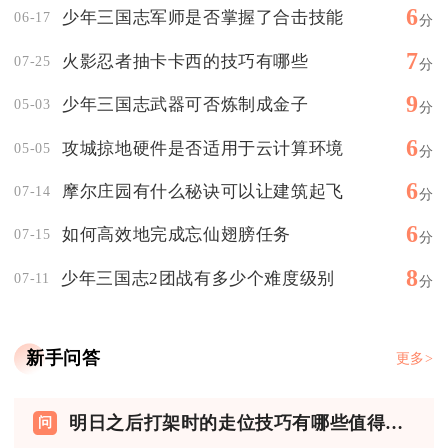
6
少年三国志军师是否掌握了合击技能
06-17
分
7
火影忍者抽卡卡西的技巧有哪些
07-25
分
9
少年三国志武器可否炼制成金子
05-03
分
6
攻城掠地硬件是否适用于云计算环境
05-05
分
6
摩尔庄园有什么秘诀可以让建筑起飞
07-14
分
6
如何高效地完成忘仙翅膀任务
07-15
分
8
少年三国志2团战有多少个难度级别
07-11
分
新手问答
更多>
明日之后打架时的走位技巧有哪些值得学习