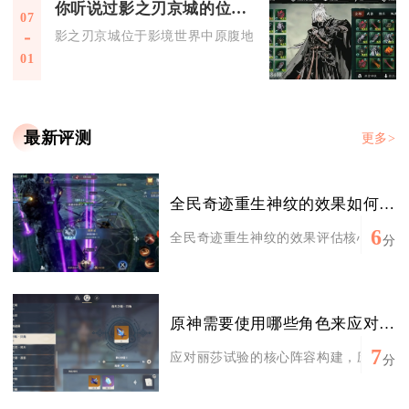
你听说过影之刃京城的位置吗
07
影之刃京城位于影境世界中原腹地，地处天岭山脉东南，悬浮皇
01
最新评测
更多>
全民奇迹重生神纹的效果如何评估
6
全民奇迹重生神纹的效果评估核心在于属性
分
原神需要使用哪些角色来应对雷系丽莎试验
7
应对丽莎试验的核心阵容构建，应以“超导减
分