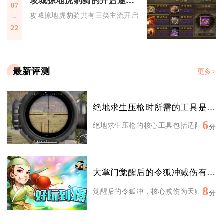
攻城掠地虎豹骑的开启途径有哪些各有什么要求
07
攻城掠地虎豹骑共有三类主流开启途径，分别是神兵等级达标永
22
最新评测
更多>
绝地求生压枪时所需的工具是什么
6
绝地求生压枪的核心工具包括适配的游戏鼠
分
大掌门觉醒后的令狐冲减伤有多少
8
觉醒后的令狐冲，核心减伤为天赋“独孤九剑
分