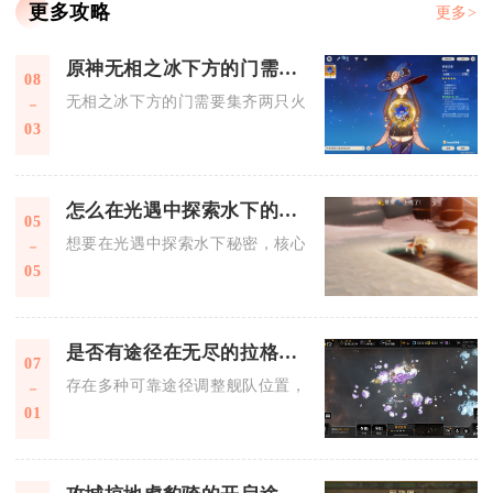
更多攻略
更多>
原神无相之冰下方的门需要怎么启动
08
无相之冰下方的门需要集齐两只火仙灵并引导归位即可成功启动
03
怎么在光遇中探索水下的秘密
05
想要在光遇中探索水下秘密，核心是先解锁潜水能力、掌握水下
05
是否有途径在无尽的拉格朗日中调整舰队位置
07
存在多种可靠途径调整舰队位置，核心方式包括调动指令、曲率
01