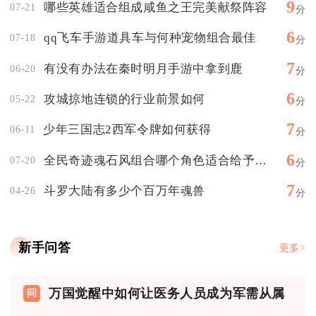
9
哪些英雄适合组成咸鱼之王完美献祭阵容
07-21
分
6
qq飞车手游道具车与何种宠物组合最佳
07-18
分
7
有没有办法在秦时明月手游中拿到鹿
06-20
分
6
攻城掠地连锁的行业前景如何
05-22
分
7
少年三国志2西军令牌如何获得
06-11
分
6
全民奇迹魂石风组合哪个角色适合给予魂石
07-20
分
7
斗罗大陆有多少个百万年魂兽
04-26
分
新手问答
更多>
万国觉醒中如何让医务人员成为军需从属