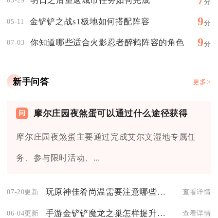
7
明日之后重返城市任务如何完成
05-29
分
9
金铲铲之战s1极地如何搭配阵容
05-11
分
9
你知道哪些适合火影忍者醉鹤阵容的角色
07-03
分
新手问答
更多>
摩尔庄园夜煞蛋可以通过什么途径获得
摩尔庄园夜煞蛋主要通过完成艾尔文湿地专属任
务、参与限时活动、...
玩原神佳肴尚温需要注意哪些事项
07-20更新
查看详情
手游金铲铲魔龙之巢怎样提升角色等级
06-04更新
查看详情