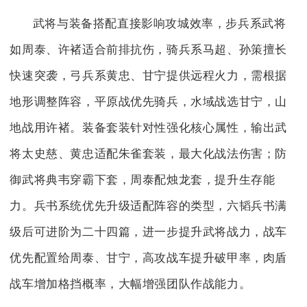
武将与装备搭配直接影响攻城效率，步兵系武将
如周泰、许褚适合前排抗伤，骑兵系马超、孙策擅长
快速突袭，弓兵系黄忠、甘宁提供远程火力，需根据
地形调整阵容，平原战优先骑兵，水域战选甘宁，山
地战用许褚。装备套装针对性强化核心属性，输出武
将太史慈、黄忠适配朱雀套装，最大化战法伤害；防
御武将典韦穿霸下套，周泰配烛龙套，提升生存能
力。兵书系统优先升级适配阵容的类型，六韬兵书满
级后可进阶为二十四篇，进一步提升武将战力，战车
优先配置给周泰、甘宁，高攻战车提升破甲率，肉盾
战车增加格挡概率，大幅增强团队作战能力。