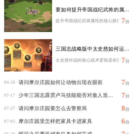
要如何提升帝国战纪武将的属性呢
7
提升帝国战纪武将属性的核心路径包括等级
分
三国志战略版中太史慈如何运用战术进行对战
7
太史慈对战的核心战术逻辑是依托自带战法
分
7
请问摩尔庄园如何让动物出现在眼前
04-28
分
7
少年三国志霹雳卢马技能能否对敌人造成伤害
07-17
分
8
请问摩尔庄园要怎么去警察局
07-27
分
6
摩尔庄园里怎样把家具卡进家具
07-05
分