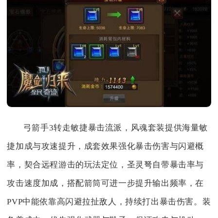
弓箭手3转走敏捷暴击流派，风魂套装提供海量敏
捷加成与攻速提升，成套效果强化暴击伤害与闪避概
率，契合远程游击的玩法定位，圣灵弩自带暴击率与
攻击速度加成，搭配箭筒可进一步提升输出频率，在
PVP中能依靠高闪避拉扯敌人，持续打出暴击伤害。装