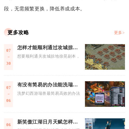
段，无需频繁更换，降低养成成本。
更多攻略
更多>
怎样才能顺利通过攻城掠地徐晃副本
07
想要顺利通关攻城掠地徐晃副本，核心是依靠貂蝉先手控场、曹
30
有没有简易的办法能洗瑞兽梦幻西游
07
洗梦幻西游瑞兽最简易高效的办法是提前囤积免费金柳露、用红
06
新笑傲江湖日月天赋怎样培养
06