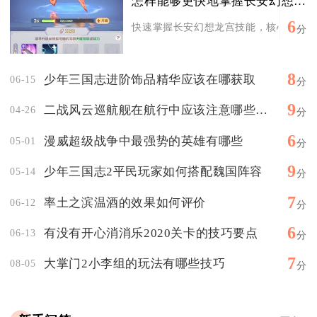
怎样能够更快地掌握长安幻想的龙宫技能
6
快速掌握长安幻想龙宫技能，核心是先吃透
分
8
少年三国志进阶饰品精华应该在哪获取
06-15
分
9
二战风云巡航舰在航行中应该注意哪些问题
04-26
分
6
漫威超级战争中最强势的英雄有哪些
05-01
分
9
少年三国志2平民玩家如何搭配魏国阵容
05-14
分
7
率土之滨温酒的效果如何评价
06-12
分
6
有没有开心消消乐2020关卡的技巧要点
06-13
分
7
大掌门2小李组的玩法有哪些技巧
08-05
分