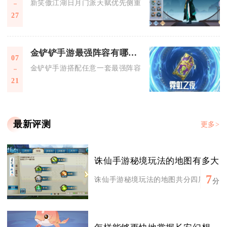
新笑傲江湖日月门派天赋优先侧重输出爆发与生存续航双向兼顾
27
金铲铲手游最强阵容有哪些注意事项
07
金铲铲手游搭配任意一套最强阵容，核心注意事项集中在阵容适
21
最新评测
更多>
诛仙手游秘境玩法的地图有多大
7
诛仙手游秘境玩法的地图共分四层，整体呈
分