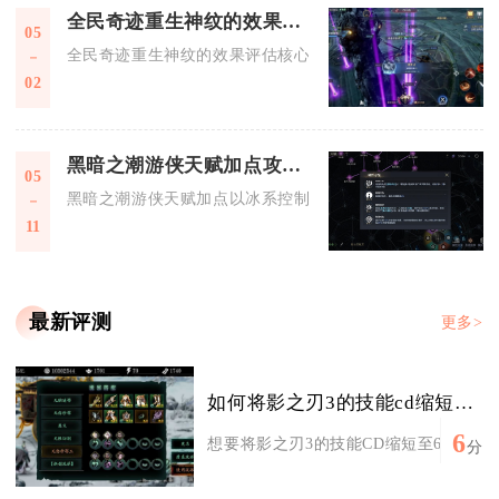
全民奇迹重生神纹的效果如何评估
05
全民奇迹重生神纹的效果评估核心在于属性适配、克制关系、加
02
黑暗之潮游侠天赋加点攻略是怎样的
05
黑暗之潮游侠天赋加点以冰系控制为核心，搭配输出与生存天赋
11
最新评测
更多>
如何将影之刃3的技能cd缩短至6秒以下
6
想要将影之刃3的技能CD缩短至6秒以下，
分