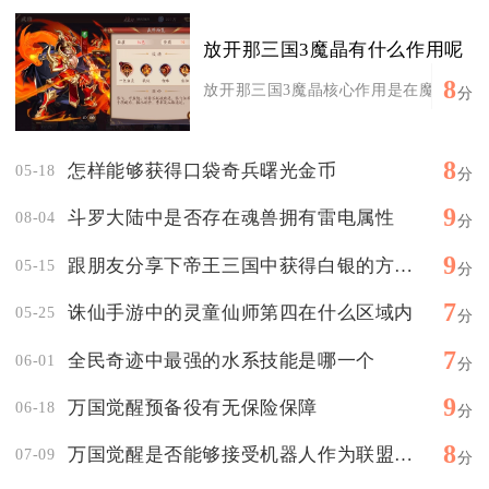
放开那三国3魔晶有什么作用呢
8
放开那三国3魔晶核心作用是在魔晶商店兑
分
8
怎样能够获得口袋奇兵曙光金币
05-18
分
9
斗罗大陆中是否存在魂兽拥有雷电属性
08-04
分
9
跟朋友分享下帝王三国中获得白银的方法吧
05-15
分
7
诛仙手游中的灵童仙师第四在什么区域内
05-25
分
7
全民奇迹中最强的水系技能是哪一个
06-01
分
9
万国觉醒预备役有无保险保障
06-18
分
8
万国觉醒是否能够接受机器人作为联盟成员
07-09
分