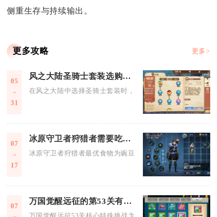
侧重生存与持续输出。
更多攻略
更多>
风之大陆圣骑士套装选购有什么技巧
05
在风之大陆中选择圣骑士套装时，核心技巧是优先锁定兼具防御
31
冰原守卫者狩猎者需要吃什么
07
冰原守卫者狩猎者最优食物为豌豆汤，可实现170%资源产出加
17
万国觉醒远征的第53关有什么特殊的挑战
07
万国觉醒远征53关核心特殊挑战为多波次混合兵种集群搭配持续