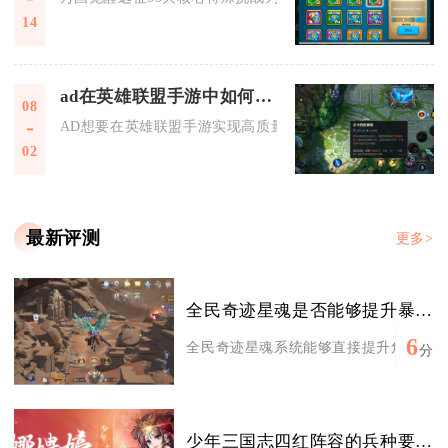
14
ad在英雄联盟手游中如何做到优秀的控线
08
AD想要在英雄联盟手游实现高质量控线，核心是依靠精准控伤
02
最新评测
更多>
全民奇迹星魂是否能够提升暴击率
6
全民奇迹星魂系统能够直接提升角色暴击率
分
少年三国志四红阵容的兵种要怎么搭配