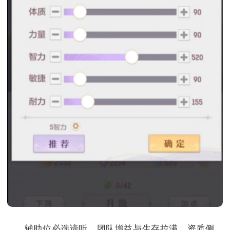
辅助位必选谛听，团队增益与生存拉满。资质侧