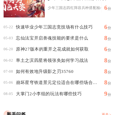
6
少年三国志四红阵容兵种搭配核心为双盾兵
分
6
快速毕业少年三国志竞技场有什么技巧
05-22
分
8
忘仙法宝开启兽魂技能的要求是什么
05-03
分
6
原神27版本的重开之花成就如何获取
06-20
分
8
率土之滨四星将领张奂如何学习战法
06-02
分
8
如何有效地升级影之刃35760
07-08
分
8
崩坏星穹铁道景元定位适合在哪些场合使用
05-06
分
9
大掌门2小李组的玩法有哪些技巧
08-05
分
新手问答
更多>