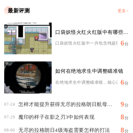
最新评测
更多>
口袋妖怪火红火红版中有哪些超能系口袋妖怪
6
口袋妖怪火红版中一共包含纯超能系以及双
分
如何在绝地求生中调整瞄准镜
6
在绝地求生中调整瞄准镜，核心逻辑是区分
分
9
怎样才能提升获得无尽的拉格朗日航母的几率
07-24
分
8
魔印的样子在影之刃3中如何表现
07-29
分
8
无尽的拉格朗日4级海盗需要怎样的打法
08-06
分