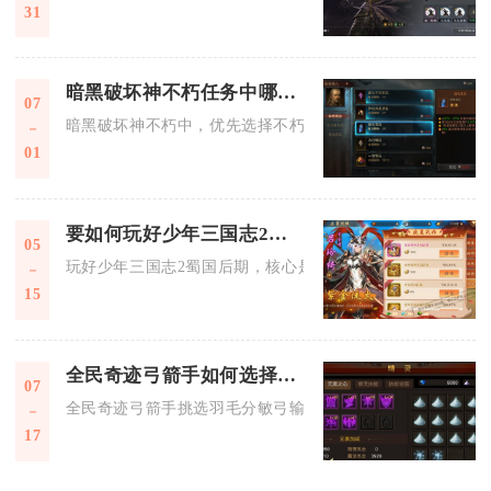
31
暗黑破坏神不朽任务中哪些是最佳优选
07
暗黑破坏神不朽中，优先选择不朽秘境、伊本·法赫德神殿宝藏
01
要如何玩好少年三国志2蜀国后期
05
玩好少年三国志2蜀国后期，核心是锁定纯蜀阵营、构建以关羽
15
全民奇迹弓箭手如何选择羽毛
07
全民奇迹弓箭手挑选羽毛分敏弓输出套与智弓辅助套两套核心搭
17