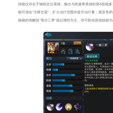
技能仅存在于辅助定位英雄，输出与肉盾类英雄的第4技能多
能可强化“天降甘霖”，扩大治疗范围并提升治疗量；观音菩
娘娘的觉醒技“母仪三界”虽以增伤为主，但可联动其他技能