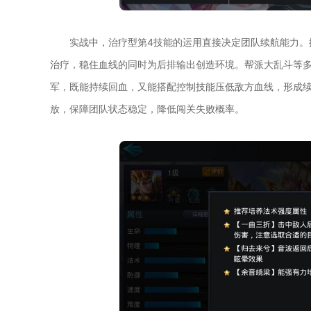
实战中，治疗型第4技能的运用直接决定团队续航能力。
治疗，稳住血线的同时为后排输出创造环境。帮派大乱斗等多
军，既能持续回血，又能搭配控制技能压低敌方血线，形成
放，保障团队状态稳定，降低闯关失败概率。