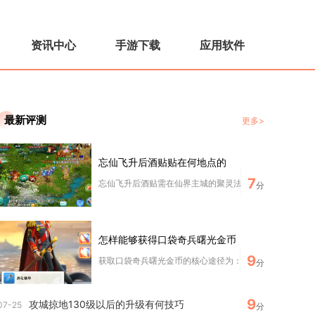
资讯中心
手游下载
应用软件
最新评测
更多>
忘仙飞升后酒贴贴在何地点的
7
忘仙飞升后酒贴需在仙界主城的聚灵法阵处使用，核心位置为
分
怎样能够获得口袋奇兵曙光金币
9
获取口袋奇兵曙光金币的核心途径为：金矿持续产出、金币收
分
9
攻城掠地130级以后的升级有何技巧
07-25
分