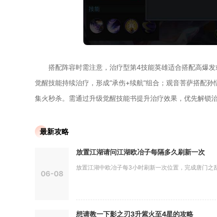
搭配阵容时需注意，治疗型第4技能英雄适合搭配高爆发
觉醒技能持续治疗，形成“承伤+续航”组合；观音菩萨搭配
集火秒杀。需通过升级觉醒技能书提升治疗效果，优先解锁治
最新攻略
放置江湖请问江湖欧冶子每隔多久刷新一次
放置江湖中欧冶子每3小时刷新一次位置，完成唐门之乱剧
06-08
想请教一下影之刃3升紫火至4星的攻略