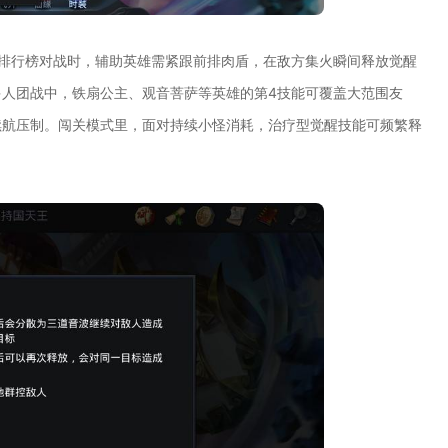
排行榜对战时，辅助英雄需紧跟前排肉盾，在敌方集火瞬间释放觉醒
人团战中，铁扇公主、观音菩萨等英雄的第4技能可覆盖大范围友
续航压制。闯关模式里，面对持续小怪消耗，治疗型觉醒技能可频繁释