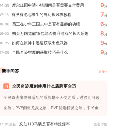
9
摩尔庄园申请小镇期间是否需要支付费用
04-28
分
7
有没有绝地求生的自动捡风衣教程
07-16
分
6
蜀王在少年三国志中是否有显赫的功绩
08-06
分
8
购买万国觉醒19包能否提升游戏的长久乐趣
05-20
分
9
如何在原神中迅速获取出色武器
06-25
分
9
全民奇迹智魔的获取技巧是什么
07-09
分
新手问答
更多>
全民奇迹魔剑使用什么盾牌更合适
全民奇迹魔剑最适配的盾牌是圣天使之盾，过渡期可选
圆盾，PVE侧重龙炎之盾，PVP优选精灵之盾，平民全能
选远古之盾。圣天使...
忘仙110马装是否有特殊爆率
07-05更新
查看详情