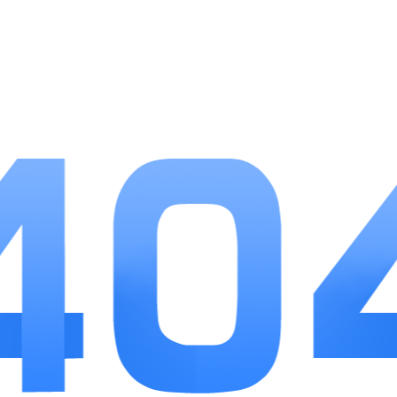
小编点评
钓鱼大咖在休闲模拟钓鱼品类里平衡了真实度与
上手难度，没有过度堆砌复杂专业参数，也没有简化
到失去垂钓策略性，对普通休闲玩家和线下钓鱼爱好
者都比较友好。玩法结构清晰，主线闯关保障基础目
标感，自由野钓和竞技模式提供多样选择，钓具养
成、鱼种收藏两条长线内容支撑长期游玩动力。福利
发放偏向日常普惠，不用高频充值也能逐步解锁高阶
钓场和渔具，碎片化游玩属性突出。唯一不足是高阶
鱼王挑战对装备等级有一定要求，需要玩家积累资源
稳步养成，整体属于耐玩度较高的轻竞技休闲手游，